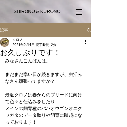
SHIRONO & KURONO
記事
クロノ
2021年2月4日
読了時間: 2分
お久しぶりです！
みなさんこんばんは。
まだまだ寒い日が続きますが、虫活み
なさん頑張ってますか？
最近クロノは春からのブリードに向け
て色々と仕込みをしたり
メインの飼育種のババオウゴンオニク
ワガタのデータ取りや飼育に躍起にな
っております！